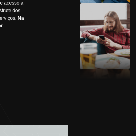
he acesso a
sfrute dos
serviços.
Na
or
.