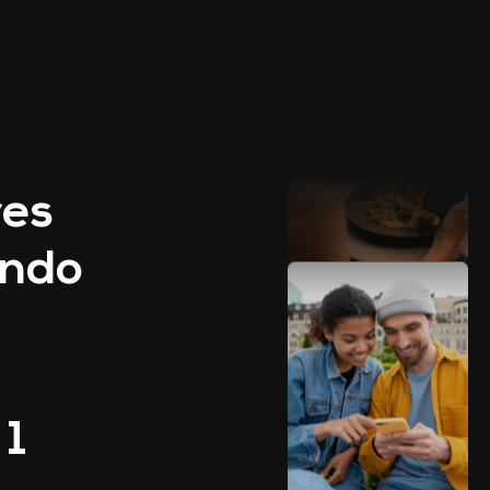
res
ando
O
D
Í
Z
I
O
S
1