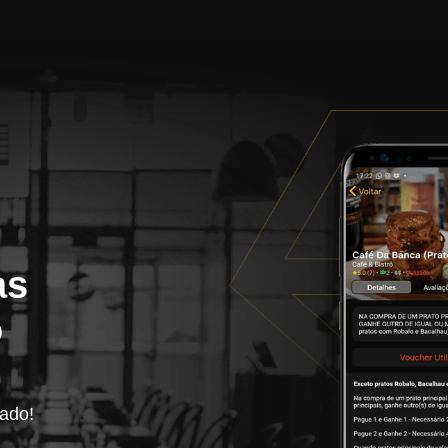
as
o
zado!