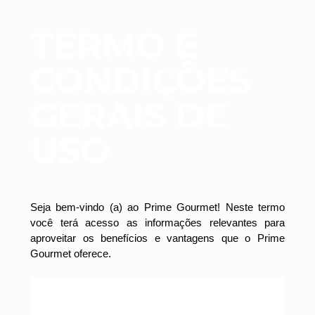
TERMO E
CONDIÇÕES
GERAIS DE
USO
Seja bem-vindo (a) ao Prime Gourmet! Neste termo
você terá acesso as informações relevantes para
aproveitar os benefícios e vantagens que o Prime
Gourmet oferece.
Por favor, leia com atenção este documento e ao
se cadastrar no Prime Gourmet Club você ESTÁ