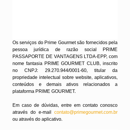
DE ACORDO COM AS CONDIÇÕES E TERMOS
do Website. Note que a recusa destes Termos do
Website impedirá que você utilize os serviços e
produtos do nosso Website.
Os serviços do Prime Gourmet são fornecidos pela
pessoa jurídica de razão social PRIME
PASSAPORTE DE VANTAGENS LTDA-EPP, com
nome fantasia PRIME GOURMET CLUB, inscrito
no CNPJ: 29.270.944/0001-60, titular da
propriedade intelectual sobre website, aplicativos,
conteúdos e demais ativos relacionados a
plataforma PRIME GOURMET.
Em caso de dúvidas, entre em contato conosco
através do e-mail
contato@primegourmet.com.br
ou através do aplicativo.